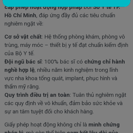
cấp phép hoạt động hợp pháp
bởi
Sở Y tế TP.
Hồ Chí Minh
, đáp ứng đầy đủ các tiêu chuẩn
nghiêm ngặt về:
Cơ sở vật chất
: Hệ thống phòng khám, phòng vô
trùng, máy móc – thiết bị y tế đạt chuẩn kiểm định
của Bộ Y tế.
Đội ngũ bác sĩ
: 100% bác sĩ có
chứng chỉ hành
nghề hợp lệ
, nhiều năm kinh nghiệm trong lĩnh
vực nha khoa tổng quát, implant, phục hình và
thẩm mỹ răng.
Quy trình điều trị an toàn
: Tuân thủ nghiêm ngặt
các quy định về vô khuẩn, đảm bảo sức khỏe và
sự an tâm tuyệt đối cho khách hàng.
Giấy phép hoạt động không chỉ là
minh chứng
pháp lý
, mà còn thể hiện
cam kết lâu dài của