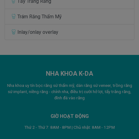
Tẩy Trắng Răng
Trám Răng Thẩm Mỹ
Inlay/onlay overlay
NHA KHOA K-DA
Nha khoa uy tín bọc răng sứ thẩm mỹ, dán răng sứ veneer, trồng răng
sứ implant, niềng răng - chỉnh nha, điều trị cười hở lợi, tẩy trắng răng,
đính đá vào răng
GIỜ HOẠT ĐỘNG
Thứ 2 - Thứ 7: 8AM - 8PM | Chủ nhật: 8AM - 12PM