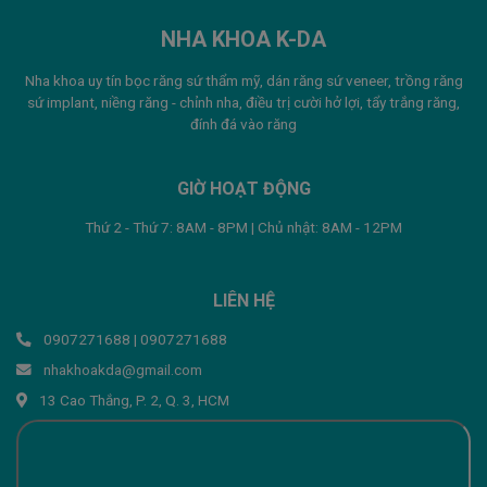
NHA KHOA K-DA
Nha khoa uy tín bọc răng sứ thẩm mỹ, dán răng sứ veneer, trồng răng
sứ implant, niềng răng - chỉnh nha, điều trị cười hở lợi, tẩy trắng răng,
đính đá vào răng
GIỜ HOẠT ĐỘNG
Thứ 2 - Thứ 7: 8AM - 8PM | Chủ nhật: 8AM - 12PM
LIÊN HỆ
0907271688 | 0907271688
nhakhoakda@gmail.com
13 Cao Thắng, P. 2, Q. 3, HCM