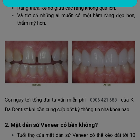
Bị nứt, vỡ, mẻ không quá 1/3 răng
Răng thưa, kẽ hở giữa các răng không quá lớn.
Và tất cả những ai muốn có một hàm răng đẹp hơn,
thẩm mỹ hơn.
Gọi ngay tới tổng đài tư vấn miễn phí
của K-
0906 421 688
Da Dentist khi cần cung cấp bất kỳ thông tin nha khoa nào.
2. Mặt dán sứ Veneer có bền không?
Tuổi thọ của mặt dán sứ Veneer có thể kéo dài tới 10